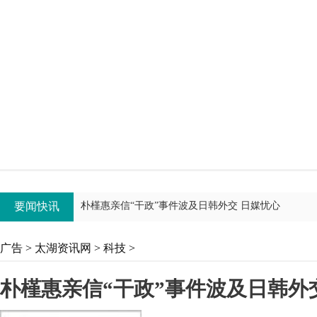
“礼尚往来”？ 印巴因“间谍”事件互逐外交官
比东三省大一倍！南极将迎来首个海洋保护区
希拉里竞选资金为特朗普两倍多 高达1.53亿美元
要闻快讯
朴槿惠亲信“干政”事件波及日韩外交 日媒忧心
广告
>
太湖资讯网
>
科技
>
朴槿惠亲信“干政”事件波及日韩外